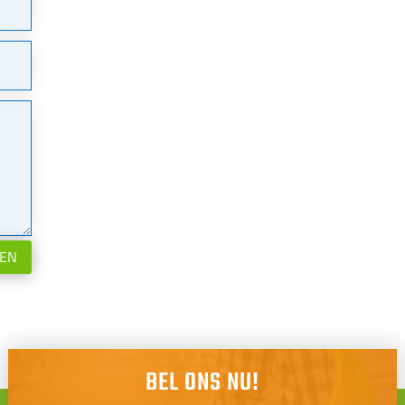
REN
BEL ONS NU!