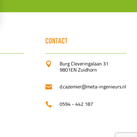
CONTACT
Burg Cleveringalaan 31

9801EN Zuidhorn
d.cazemier@meta-ingenieurs.nl

0594 - 442 187
