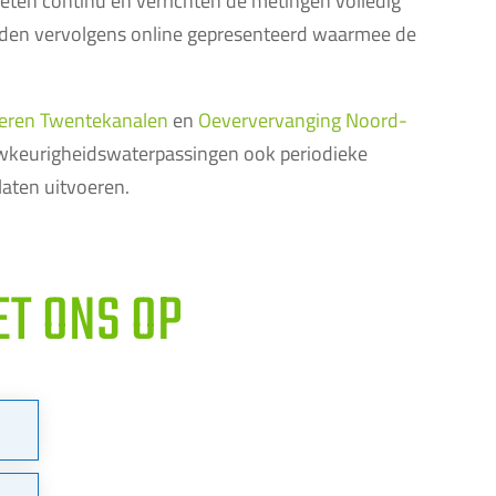
 meten continu en verrichten de metingen volledig
den vervolgens online gepresenteerd waarmee de
eren Twentekanalen
en
Oeververvanging Noord-
wkeurigheidswaterpassingen ook periodieke
aten uitvoeren.
T ONS OP