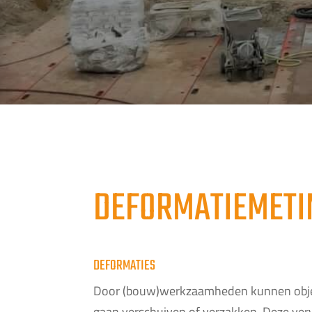
DEFORMATIEMETI
DEFORMATIES
Door (bouw)werkzaamheden kunnen objec
gaan verschuiven of verzakken. Deze v