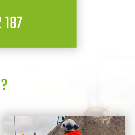
 187
N?