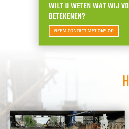
WILT U WETEN WAT WIJ V
BETEKENEN?
NEEM CONTACT MET ONS OP
H