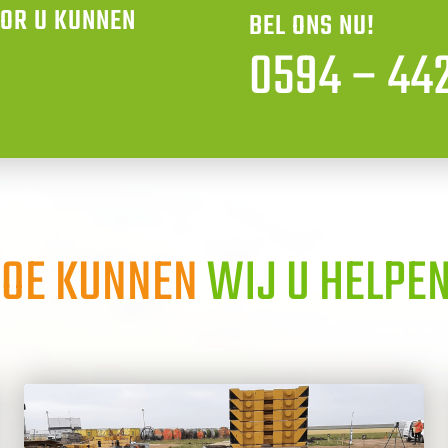
OOR U KUNNEN
BEL ONS NU!
0594 – 442
OE KUNNEN
WIJ U HELPE