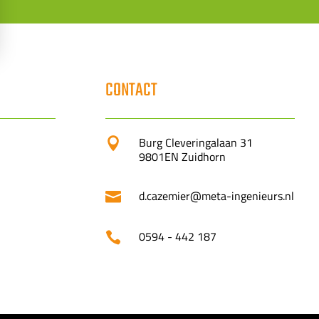
CONTACT
Burg Cleveringalaan 31

9801EN Zuidhorn
d.cazemier@meta-ingenieurs.nl

0594 - 442 187
