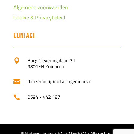
Algemene voorwaarden
Cookie & Privacybeleid
CONTACT
Burg Cleveringalaan 31

9801EN Zuidhorn
d.cazemier@meta-ingenieurs.nl

0594 - 442 187

© Meta-ingenieurs B.V. 2019-2021 - Alle rechten