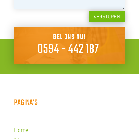
VERSTUREN
BEL ONS NU!
0594 - 442 187
PAGINA'S
Home