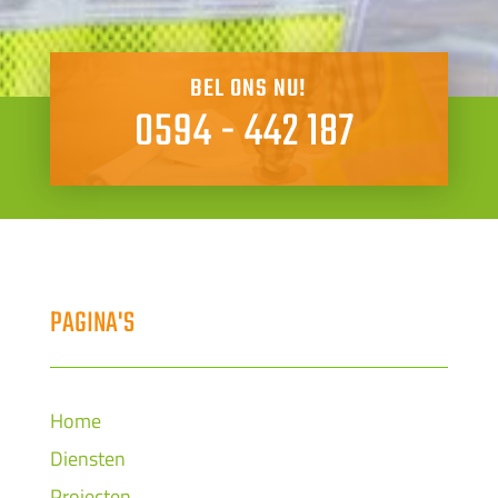
BEL ONS NU!
0594 - 442 187
PAGINA'S
Home
Diensten
Projecten