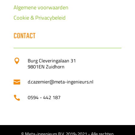
Algemene voorwaarden
Cookie & Privacybeleid
CONTACT
Burg Cleveringalaan 31

9801EN Zuidhorn
d.cazemier@meta-ingenieurs.nl

0594 - 442 187

© Meta-ingenieurs B.V. 2019-2021 - Alle rechten