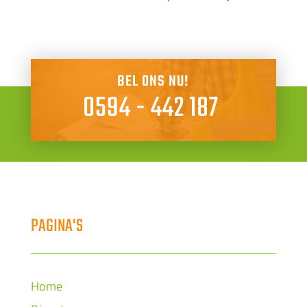
BEL ONS NU!
0594 - 442 187
PAGINA'S
Home