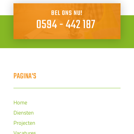
BEL ONS NU!
0594 - 442 187
PAGINA'S
Home
Diensten
Projecten
Vacatures